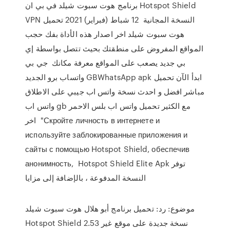
برنامج هوت سبوت شيلد في بي ان Hotspot Shield
VPN النسخة المجانية 12 شباط (فبراير) 2021 تحميل
هوت سبوت شيلد اخر اصدار هذه الأداة بفك حجب
المواقع المفروض على منطقتك بحيث تتصل بواسطة إي
بي جديد يصعب على المواقع معرفة مكانك جي بي
واتساب برو الجديد GBWhatsApp apk ابدأ الآن تحميل
مباشر افضل و احدث نسخة واتس اب جيبي على الاطلاق
واتس اب gb مع الكثير تحميل واتس اب بلس الاحمر
اخر "Скройте личность в интернете и
используйте заблокированные приложения и
сайты с помощью Hotspot Shield, обеспечив
анонимность, Hotspot Shield Elite Apk توفر
النسخة المدفوعة ، بالإضافة إلى مزايا
موضوع: رد: تحميل برنامج أبو هلال هوت سبوت شيلد
Hotspot Shield 2.53 نسخة جديدة على موقع غير