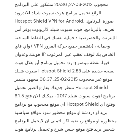
محجوب 2012-06-27, 20:36 مشكور على البرنامج
الرائع تحميل برنامج هوت سبوت شيلد للاندرويد –
Hotspot Shield VPN for Android. صورة البرنامج.
تعريف بالبرنامج. هوت سبوت شيلد لالروبوت يوفر أمن
الإنترنت والخصوصية : حماية نفسك في النقاط الساخنة
واي فاي ( VPN بتشفير جميع حركة المرور) ، وحماية
هويتك وعنوان IP الخاص بك لوقف تعقب غير المرغوب
فيها. نقطة موضوع: رد: تحميل برنامج أبو هلال هوت
سبوت شيلد Hotspot Shield 2.88 نسخة جديدة على
موقع غير محجوب 2015-02-25, 06:37 مجهود متميز
ننتظر جديدك بفارغ الصبر تحميل Hotspot Shield
6.1.5 برنامج اهوت سبوت شيلد 2017 - يمكنك الان فتح
اي موقع محجوب مع برنامج Hotspot Shield وفتح اي
بريد او دردشة او موقع محظور سوء مواقع سياسية
محظورة او مواقع رياضية لكن اتمنى ان لايحمل البرنامج
شخص يريد فتح موقع جنس شرح و تحميل برنامج هوت