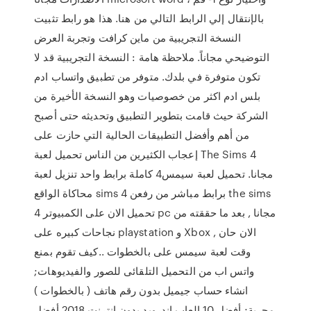
بالإنتقال إلي الرابط التالي من هنا. هذا هو رابط تثبيت
النسخة التجريبية من ماين كرافت وتجربة العرض
التوضيحي مجاناً. ملاحظة هامة : النسخة التجريبية قد لا
تكون متوفرة في بلدك. متوفر من تطبيق واتساب ادم
بلس ادم اكثر من خصوصيات وهو النسخة الأخيرة من
الشركة حيث قامت بتطوير التطبيق وتحديثه حتى أصبح
من أهم وأفضل التطبيقات الحالية التي حازت على
إعجاب الكثيرين من الناس تحميل لعبة The Sims 4
مجانا. تحميل لعبة سيمس4 كاملة برابط واحد تنزيل لعبة
محاكاة الواقع sims 4 برابط مباشر من رفعن the sims
4 تحميل الان على الكمبيوتر pc مجانا , بعد ما حققته من
نجاحات كبيره على playstation و Xbox , الان حان
وقت لعبة سيمس على بالخطوات ..كيف تقوم بمنع
واتس اب من التحميل التلقائى للصور والفيديوهات;
انشاء حساب جيميل بدون رقم هاتف ( بالخطوات )
مجربة; أفضل 10 العاب اندرويد بدون انترنت 2018 أفضل