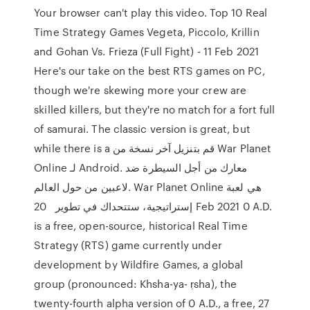
Your browser can't play this video. Top 10 Real
Time Strategy Games Vegeta, Piccolo, Krillin
and Gohan Vs. Frieza (Full Fight) - 11 Feb 2021
Here's our take on the best RTS games on PC,
though we're skewing more your crew are
skilled killers, but they're no match for a fort full
of samurai. The classic version is great, but
while there is a قم بتنزيل آخر نسخة من War Planet
Online لـ Android. معارك من أجل السيطرة ضد
لاعبين من حول العالم. War Planet Online هي لعبة
إستراتيجية، ستتحداك في تطوير 20 Feb 2021 0 A.D.
is a free, open-source, historical Real Time
Strategy (RTS) game currently under
development by Wildfire Games, a global
group (pronounced: Khsha-ya- ṛsha), the
twenty-fourth alpha version of 0 A.D., a free, 27