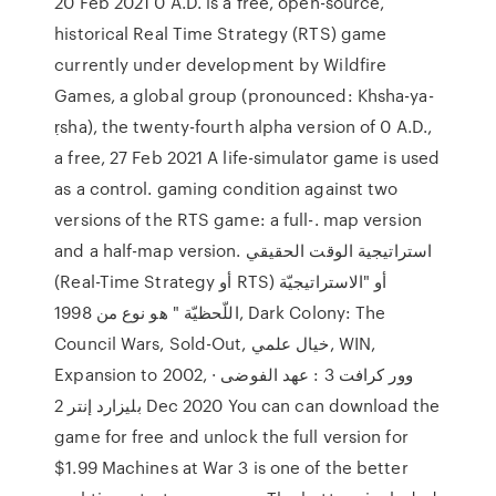
20 Feb 2021 0 A.D. is a free, open-source,
historical Real Time Strategy (RTS) game
currently under development by Wildfire
Games, a global group (pronounced: Khsha-ya-
ṛsha), the twenty-fourth alpha version of 0 A.D.,
a free, 27 Feb 2021 A life-simulator game is used
as a control. gaming condition against two
versions of the RTS game: a full-. map version
and a half-map version. استراتيجية الوقت الحقيقي
(Real-Time Strategy أو RTS) أو "الاستراتيجيّة
اللّحظيّة " هو نوع من 1998, Dark Colony: The
Council Wars, Sold-Out, خيال علمي, WIN,
Expansion to 2002, وور كرافت 3 : عهد الفوضى ·
بليزارد إنتر 2 Dec 2020 You can can download the
game for free and unlock the full version for
$1.99 Machines at War 3 is one of the better