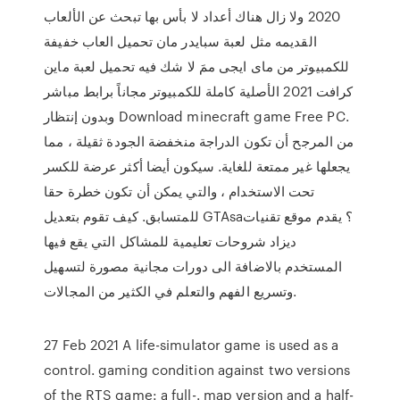
2020 ولا زال هناك أعداد لا بأس بها تبحث عن الألعاب
القديمه مثل لعبة سبايدر مان تحميل العاب خفيفة
للكمبيوتر من ماى ايجى ممَ لا شك فيه تحميل لعبة ماين
كرافت 2021 الأصلية كاملة للكمبيوتر مجاناً برابط مباشر
وبدون إنتظار Download minecraft game Free PC.
من المرجح أن تكون الدراجة منخفضة الجودة ثقيلة ، مما
يجعلها غير ممتعة للغاية. سيكون أيضا أكثر عرضة للكسر
تحت الاستخدام ، والتي يمكن أن تكون خطرة حقا
للمتسابق. كيف تقوم بتعديل GTAsa؟ يقدم موقع تقنيات
ديزاد شروحات تعليمية للمشاكل التي يقع فيها
المستخدم بالاضافة الى دورات مجانية مصورة لتسهيل
وتسريع الفهم والتعلم في الكثير من المجالات.
27 Feb 2021 A life-simulator game is used as a
control. gaming condition against two versions
of the RTS game: a full-. map version and a half-