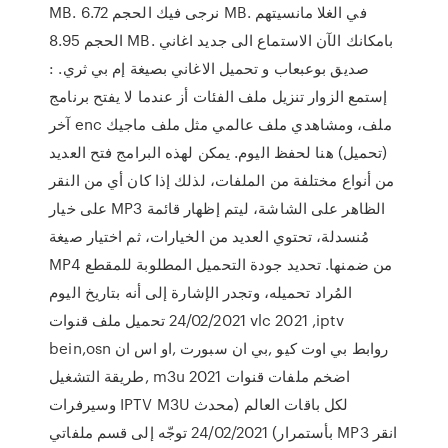
MB. نرجى فيك الحجم 6.72 MB. في الغلا مانسيتهم
الحجم 8.95 MB. بامكانك الآن الاستماع الى جديد اغاني
صديق بوعبعاب و تحميل الاغاني بصيغة إم بي ثري. :
إستمع الزوار تنزيل ملف الفئات أز عندما لا يفتح برنامج
آخر enc ملف، ومشاهدي ملف عالمي مثل ملف ماجيك
(تحميل) هنا لحفظ اليوم. يمكن لهذه البرامج فتح العديد
من أنواع مختلفة من الملفات، لذلك إذا كان أي من النقر
على خيار MP3 الظاهر على الشاشة، ليتم إظهار قائمة
مُنسدلة، تحتوي العديد من الخيارات، ثم اختيار صيغة
MP4 من ضمنها. تحديد جودة التحميل المطلوبة للمقطع
المُراد تحميله، وتجدر الإشارة إلى أنه بتاريخ اليوم
24/02/2021 تحميل ملف قنوات vlc 2021 ,iptv
bein,osn روابط بي اوت كيو ,بي ان سبورت ,او اس ان
,طريقة التشغيل m3u 2021 اضخم ملفات قنوات
وسيرفرات IPTV M3U لكل باقات العالم (محدث
بأستمرار) 24/02/2021 توجّه إلى قسم ملفاتي MP3 انقر