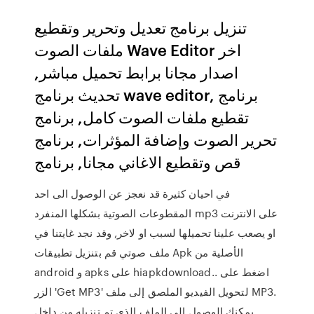
تنزيل برنامج تعديل وتحرير وتقطيع
ملفات الصوت Wave Editor اخر
اصدار مجانا برابط تحميل مباشر,
تحديث برنامج wave editor, برنامج
تقطيع ملفات الصوت كامل, برنامج
تحرير الصوت وإضافة المؤثرات, برنامج
قص وتقطيع الاغاني مجانا, برنامج
في احيان كثيرة قد نعجز عن الوصول الى احد
المقطوعات الصوتية بشكلها المنفرد mp3 على الانترنت
او يصعب علينا تحميلها لسبب او لاخر, وقد نجد غايتنا في
ملف صوتي قم بتنزيل تطبيقات Apk الأصلية من
android و apks على hiapkdownload.. اضغط على
الزر 'Get MP3' لتحويل الفيديو الملصق إلى ملف MP3.
يمكنك الوصول إلى الملف الذي تم تنزيله من داخل