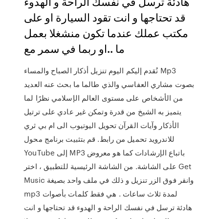
هادئة ترسل في نفسك الراحة و الهدوء
قد تحتاجها و انت تقود السيارة او على
مكتب عملك عندما تكون منشغلا بعمل
ما ..او ربما في سمر مع
نُقدم إليكم اليوم تنزيل أذكار الصباح والمساء Mp3
بصوت مشاري العفاسي والذي طالما ما بحث عنه العديد
من الأشخاص على مستوى العالم الإسلامي نظرًا لما
يتميز به الشيخ من قدرة وتمكن غير عادي على ترتيل
الأذكار وآيات القرآن تحويل اليوتيوب الى ام بي ثري
للاندرويد تحميل من رابط. قم بتثبيت برنامج محول
YouTube إلى MP3 باتباع الإرشادات كما هو معروض
على الشاشة. من الشاشة الرئيسية للتطبيق ، اختر Get
Music وانقر فوق الزر تنزيل و ذلك في ملف واحد بصيغة
mp3 لمدة ثلاث ساعات . هي فقط كلمات بأصوات
هادئة ترسل في نفسك الراحة و الهدوء قد تحتاجها و انت