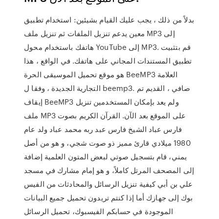
بدلاً من ذلك ، يجب عليك القيام بشيئين: استخدام تطبيق
معين يدعم تنزيل الملفات ثم تنزيل ملف MP3 إلى
هاتفك باستخدام محول YouTube إلى MP3. قم بتثبيت
تطبيق المستندات المجاني على هاتفك. في الواقع ، هذا
هو موقع تحميل الموسيقى الحرة BeeMP3 العلامة
التجارية الجديدة ، وفقا ل beemp3. صافي ، القديم تم
إيقاف BeeMP3 ولم يعد بإمكان المستخدمين تنزيل
ملف MP3 على الموقع بعد الآن. القرآن الكريم بصوت
فارس عباد الشيخ فارس عبد ربه محمد عباد ولد عام
1980 ميلادي قارئ مميز ذو صوت شجي، و هو من أصل
يمني، قام بتسجيل صوتي لبعض المتون العلمية إضافة
إلى المصحف المرتل كاملاً، و هو إمام مشارك في مسجد
علي بن أبي كيفية تنزيل الرسائل والمحادثات من الفيس
بوك إلى جهازك أما إذا كنتم تريدون تحميل جميع البيانات
الموجودة في حسابكم الفيسبوك، تحميل الرسائل