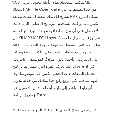
يمكنك استخدام هذه الأداة لتحويل تنزيل. 1.06MB.
مجانًا. RAR File Open Knife هو أحد التطبيقات التي
تسمح لك بفك ضغط الملفات بصيغة RAR بشكل أسرع
بكثير مما لو كنت تستخدم البرنامج الأصلي. الآن، فأنت
لا تحصل على أي ميزات إضافية مع هذا البرنامج. الاسم
الكامل MP3 MPEG1 Layer-3 ، نعم جزء من معيار ملف
MPEG ، نظرًا لخصائص الضغط المتفوقة وجودة الصوت
، أصبح تنسيق ملفات الموسيقى الأكثر شعبية ونجاحًا
على الإنترنت ، وأحيانًا يكون مرادفًا لموسيقى الإنترنت.
كلنا نعرف القوة التي يتميز بها برنامج µTorrent في
تحميل الملفات ذات الحجم الكبير، في موضوعنا لهذا
اليوم سأقدم لكم موقع رائع جداً يمكنك من خلاله تحويل
أي رابط مباشر إلى رابط أو ملف قابل للتحميل عن
طريق برنامج µTorrent .
الجرح الحجم 4.00 MB. ياعين شدي حيلك الحجم 4.09