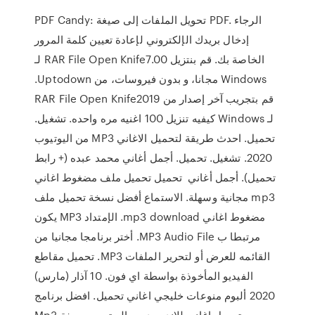
PDF Candy: تحويل الملفات إلى صيغة PDF. الرجاء
إدخال بريدك الإلكتروني لإعادة تعيين كلمة المرور
الخاصة بك. ‫قم بنتزيل RAR File Open Knife7.00 لـ
Windows مجانا، و بدون فيروسات، من Uptodown.
قم بتجريب آخر إصدار من RAR File Open Knife2019
لـ Windows كيفيه تنزيل 100 اغنيه مره واحده. تشغيل.
تحميل. احدث طريقة لتحميل الاغاني MP3 من اليوتيوب
2020. تشغيل. تحميل. أجمل أغاني محمد عبده (+ رابط
تحميل). أجمل أغاني تحميل تحميل ملف مضغوط اغاني
mp3 مجانية وسهلة. الاستماع أفضل نسخة تحميل ملف
مضغوط اغاني mp3 download. الإمتداد MP3 يكون
مرتبطا ب MP3 Audio File. أختر برنامجا مجانيا من
القائمه للعرض أو لتحرير الملفات MP3. تحميل مقاطع
الفيديو المأخوذة بواسطة اي فون. 10 آذار (مارس)
2020 ألبوم منوعات خليجي اغاني تحميل. افضل برنامج
تحميل اغاني للاندرويد من اليوتيوب بصيغة Mp3