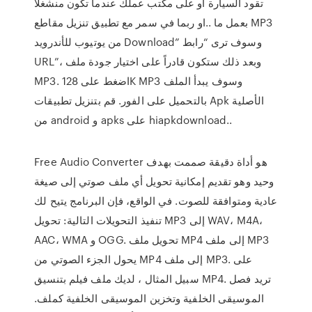
تقود السيارة او على مكتب عملك عندما تكون منشغلا
بعمل ما ..او ربما في سمر مع تطبيق تنزيل مقاطع MP3
من يوتيوب للأندرويد Download” وسوف ترى “رابط
URL”، وبعد ذلك ستكون قادراً على اختيار جودة ملف
MP3. اضغط على 128K MP3 وسوف يبدأ الملف
بالتحميل على الفور. قم بتنزيل تطبيقات Apk الأصلية
من android و apks على hiapkdownload..
Free Audio Converter هو أداة دقيقة صممت بهدف
وحيد وهو تقديم إمكانية تحويل أي ملف صوتي إلى صيغة
عادية ومتوافقة للصوت. في الواقع، فإن البرنامج يتيح لك
تنفيذ التحويلات التالية: تحويل MP3 إلى WAV، M4A،
AAC، WMA و OGG. تحويل ملف MP4 إلى ملف MP3
يحول الجزء الصوتي من MP4 إلى ملف MP3. على
سبيل المثال ، لديك ملف فيلم بتنسيق MP4. تريد فصل
الموسيقى الخلفية وتخزين الموسيقى الخلفية كملف.