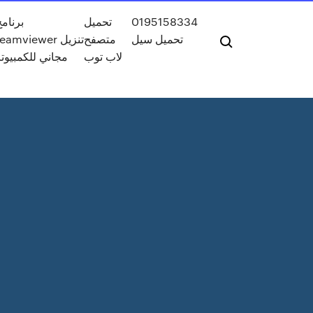
برنامج
تحميل
0195158334
تحميل سيل
متصفح
eamviewer تنزيل
لاب توب
مجاني للكمبيوتر